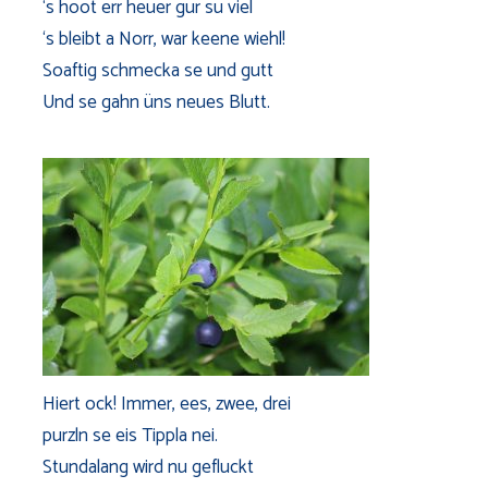
‘s hoot err heuer gur su viel
‘s bleibt a Norr, war keene wiehl!
Soaftig schmecka se und gutt
Und se gahn üns neues Blutt.
Hiert ock! Immer, ees, zwee, drei
purzln se eis Tippla nei.
Stundalang wird nu gefluckt