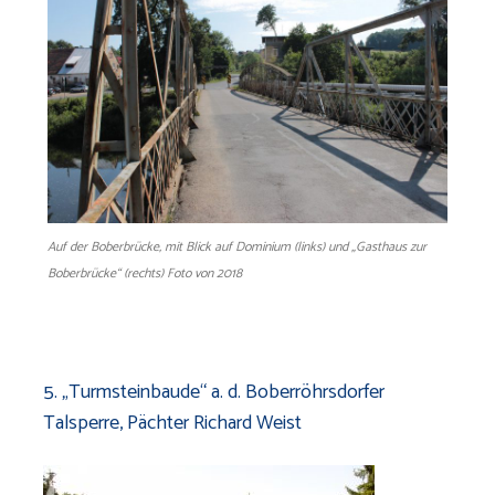
Auf der Boberbrücke, mit Blick auf Dominium (links) und „Gasthaus zur
Boberbrücke“ (rechts) Foto von 2018
5. „Turmsteinbaude“ a. d. Boberröhrsdorfer
Talsperre, Pächter Richard Weist